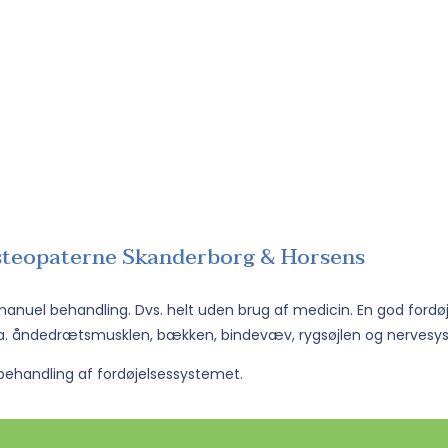
Osteopaterne Skanderborg & Horsens
manuel behandling. Dvs. helt uden brug af medicin. En god fordø
l.a. åndedrætsmusklen, bækken, bindevæv, rygsøjlen og nervesy
behandling af fordøjelsessystemet.