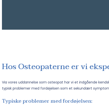
Hos Osteopaterne er vi ekspe
Via vores uddannelse som osteopat har vi et indgående kendskab
typisk problemer med fordøjelsen som et sekundært symptom t
Typiske problemer med fordøjelsen: