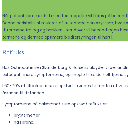
Når patient kommer ind med forstoppelse vil fokus på behand
Denne peristaltik stimuleres af autonome nervesystem, hvorfor
til tarmene fra ryg og bækken. Herudover vil behandlingen bestå
tarmene og dermed optimere blodforsyningen til hertil.
Refluks
Hos Osteopaterne i Skanderborg & Horsens tilbyder vi behandlin
osteopati lindre symptomerne, og i nogle tilfælde helt fjerne
I 60-70% af tilfælde af sure opstød, skønnes tilstanden at væ
årsagen til tilstanden.
Symptomerne på halsbrand/ sure opstød/ refluks er:
brystsmerter,
halsbrand,