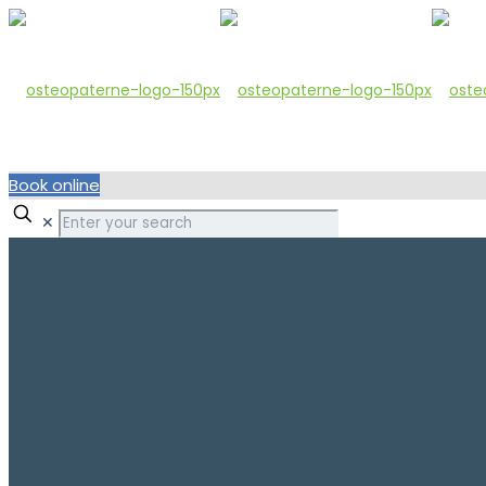
Book online
✕