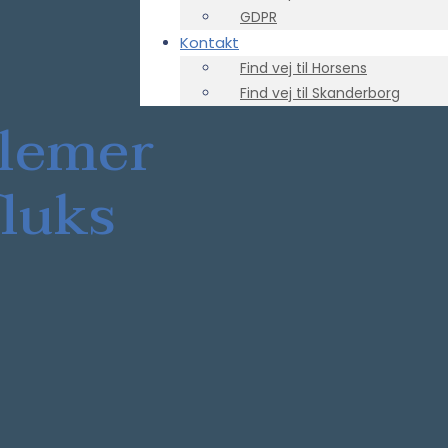
GDPR
Kontakt
Find vej til Horsens
Find vej til Skanderborg
blemer
fluks