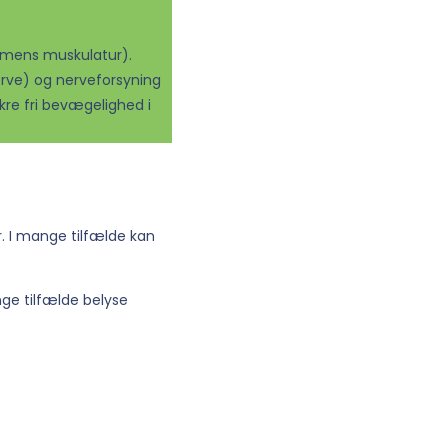
rmens muskulatur).
erve) og nerveforsyning
kre fri bevægelighed i
. I mange tilfælde kan
ge tilfælde belyse