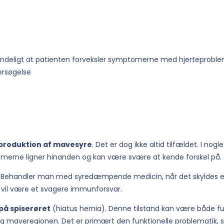
ndeligt at patienten forveksler symptomerne med hjerteprobleme
dersøgelse
produktion af mavesyre
. Det er dog ikke altid tilfældet. I nogl
merne ligner hinanden og kan være svære at kende forskel på.
llet. Behandler man med syredæmpende medicin, når det skyldes en
e vil være et svagere immunforsvar.
på spiserøret
(hiatus hernia). Denne tilstand kan være både fun
 og maveregionen. Det er primært den funktionelle problematik,