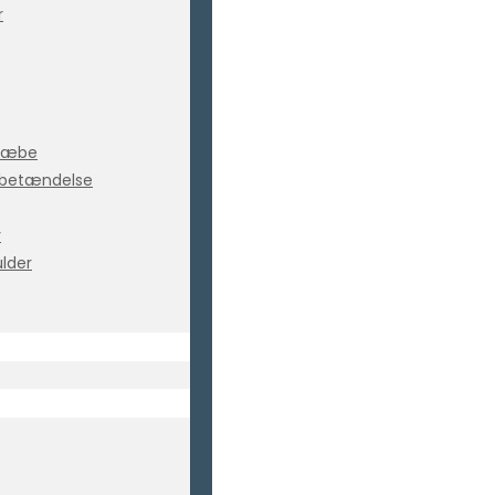
r
 kæbe
ebetændelse
r
ulder