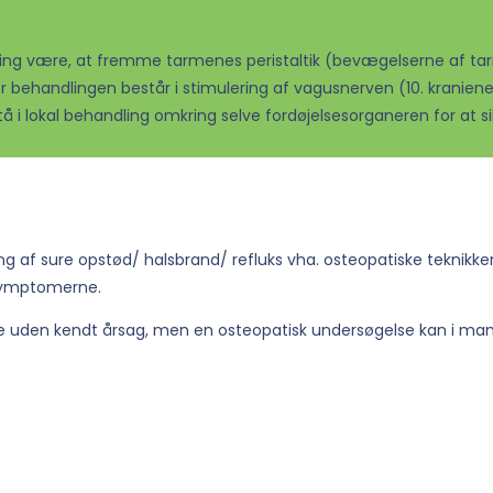
ling være, at fremme tarmenes peristaltik (bevægelserne af ta
 behandlingen består i stimulering af vagusnerven (10. kranien
 i lokal behandling omkring selve fordøjelsesorganeren for at si
g af sure opstød/ halsbrand/ refluks vha. osteopatiske teknikker
 symptomerne.
re uden kendt årsag, men en osteopatisk undersøgelse kan i man