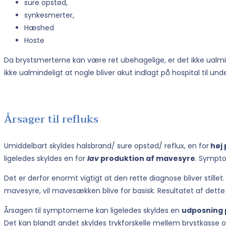
sure opstød,
synkesmerter,
Hæshed
Hoste
Da brystsmerterne kan være ret ubehagelige, er det ikke ualmi
ikke ualmindeligt at nogle bliver akut indlagt på hospital til un
Årsager til refluks
Umiddelbart skyldes halsbrand/ sure opstød/ reflux, en for
høj 
ligeledes skyldes en for
lav
produktion af mavesyre
. Sympto
Det er derfor enormt vigtigt at den rette diagnose bliver sti
mavesyre, vil mavesækken blive for basisk. Resultatet af dett
Årsagen til symptomerne kan ligeledes skyldes en
udposning 
Det kan blandt andet skyldes trykforskelle mellem brystkasse