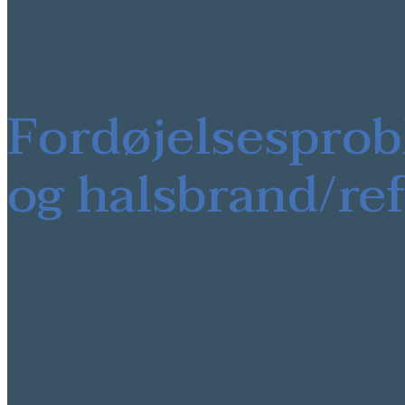
Fordøjelsespro
og halsbrand/re