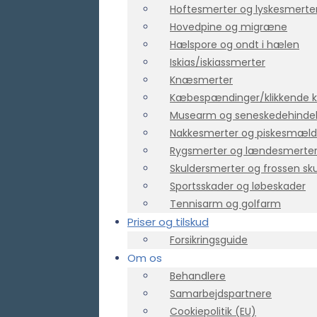
Hoftesmerter og lyskesmerte
Hovedpine og migræne
Hælspore og ondt i hælen
Iskias/iskiassmerter
Knæsmerter
Kæbespændinger/klikkende
Musearm og seneskedehind
Nakkesmerter og piskesmæld
Rygsmerter og lændesmerte
Skuldersmerter og frossen sk
Sportsskader og løbeskader
Tennisarm og golfarm
Priser og tilskud
Forsikringsguide
Om os
Behandlere
Samarbejdspartnere
Cookiepolitik (EU)