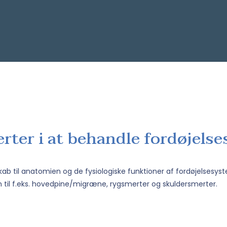
rter i at behandle fordøjels
 til anatomien og de fysiologiske funktioner af fordøjelsesystem
il f.eks. hovedpine/migræne, rygsmerter og skuldersmerter.