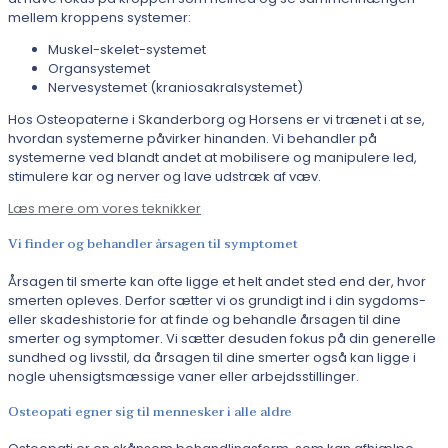
mellem kroppens systemer:
Muskel-skelet-systemet
Organsystemet
Nervesystemet (kraniosakralsystemet)
Hos Osteopaterne i Skanderborg og Horsens er vi trænet i at se,
hvordan systemerne påvirker hinanden. Vi behandler på
systemerne ved blandt andet at mobilisere og manipulere led,
stimulere kar og nerver og lave udstræk af væv.
Læs mere om vores teknikker
Vi finder og behandler årsagen til symptomet
Årsagen til smerte kan ofte ligge et helt andet sted end der, hvor
smerten opleves. Derfor sætter vi os grundigt ind i din sygdoms-
eller skadeshistorie for at finde og behandle årsagen til dine
smerter og symptomer. Vi sætter desuden fokus på din generelle
sundhed og livsstil, da årsagen til dine smerter også kan ligge i
nogle uhensigtsmæssige vaner eller arbejdsstillinger.
Osteopati egner sig til mennesker i alle aldre