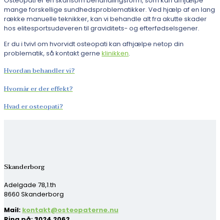
Osteopati er en skånsom behandlingsform, som kan afhjælpe
mange forskellige sundhedsproblematikker. Ved hjælp af en lang
række manuelle teknikker, kan vi behandle alt fra akutte skader
hos elitesportsudøveren til graviditets- og efterfødselsgener.
Er du i tvivl om hvorvidt osteopati kan afhjælpe netop din
problematik, så kontakt gerne
klinikken
.
Hvordan behandler vi?
Hvornår er der effekt?
Hvad er osteopati?
Skanderborg
Adelgade 78,1.th
8660 Skanderborg
Mail:
kontakt@osteopaterne.nu
Ring på: 3024 2062