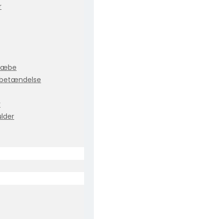
r
 kæbe
ebetændelse
r
ulder