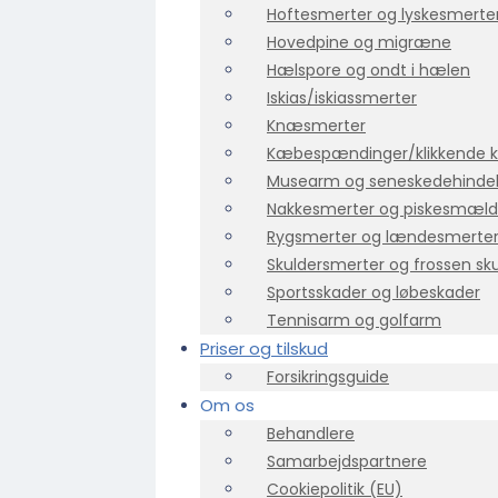
Hoftesmerter og lyskesmerte
Hovedpine og migræne
Hælspore og ondt i hælen
Iskias/iskiassmerter
Knæsmerter
Kæbespændinger/klikkende
Musearm og seneskedehind
Nakkesmerter og piskesmæld
Rygsmerter og lændesmerte
Skuldersmerter og frossen sk
Sportsskader og løbeskader
Tennisarm og golfarm
Priser og tilskud
Forsikringsguide
Om os
Behandlere
Samarbejdspartnere
Cookiepolitik (EU)