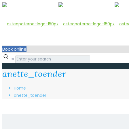
Book online
✕
anette_toender
Home
anette_toender