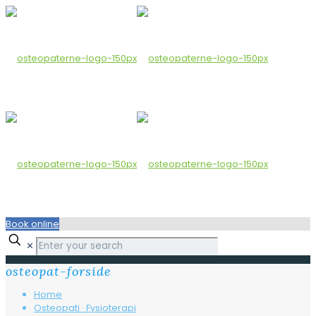
Book online
✕
osteopat-forside
Home
Osteopati · Fysioterapi