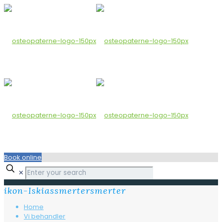
Book online
✕
ikon-Iskiassmertersmerter
Home
Vi behandler