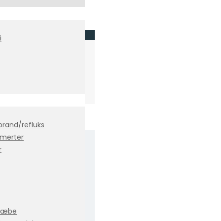
i
brand/refluks
smerter
r
 kæbe