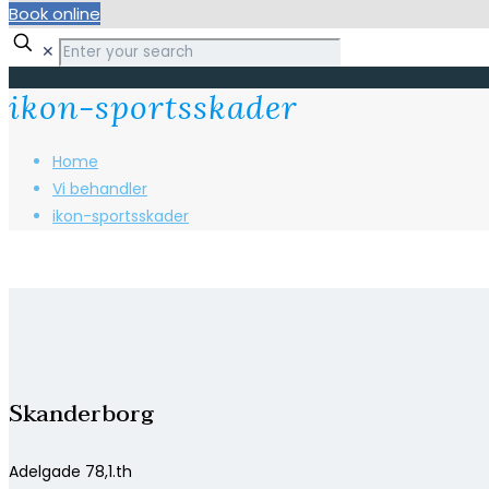
Book online
✕
ikon-sportsskader
Home
Vi behandler
ikon-sportsskader
Skanderborg
Adelgade 78,1.th